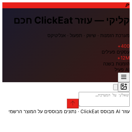
🍕
קליקי — עוזר ClickEat חכם
מערכת הזמנות · שיווק · תפעול · אנליטיקס
400+
עסקים פעילים
12M+
הזמנות בשנה
AI פעיל
עוזר AI מבוסס ClickEat · נתונים מבוססים על המוצר הרשמי